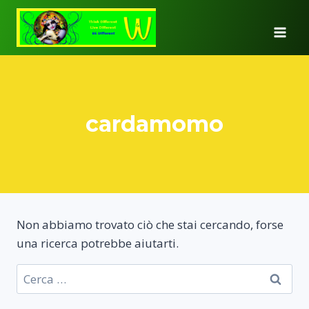
Salta
al
contenuto
cardamomo
Non abbiamo trovato ciò che stai cercando, forse
una ricerca potrebbe aiutarti.
Ricerca
per: