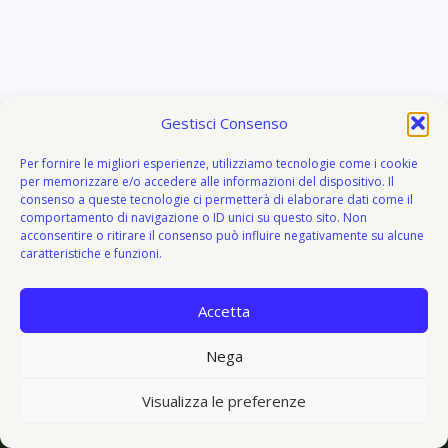
Gestisci Consenso
Per fornire le migliori esperienze, utilizziamo tecnologie come i cookie
per memorizzare e/o accedere alle informazioni del dispositivo. Il
consenso a queste tecnologie ci permetterà di elaborare dati come il
comportamento di navigazione o ID unici su questo sito. Non
acconsentire o ritirare il consenso può influire negativamente su alcune
caratteristiche e funzioni.
Accetta
About
Attivazione
Bacheca del donatore
Blog
Blog
Nega
© 2026 V I V O e V E G E T O - V&V - Tema WordPress di
Visualizza le preferenze
Kadence WP