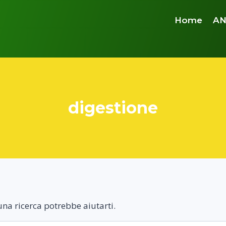
Home
AN
digestione
na ricerca potrebbe aiutarti.