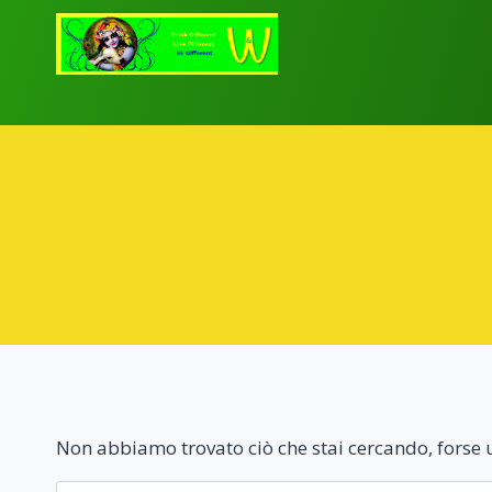
Salta
al
contenuto
Non abbiamo trovato ciò che stai cercando, forse u