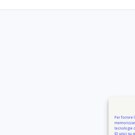
Per fornire 
memorizzare
tecnologie 
ID unici su 