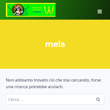
Salta
al
contenuto
mela
Non abbiamo trovato ciò che stai cercando, forse
una ricerca potrebbe aiutarti.
Ricerca
per: