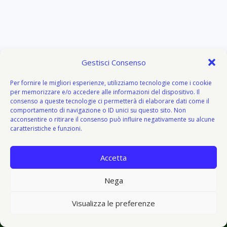
Gestisci Consenso
Per fornire le migliori esperienze, utilizziamo tecnologie come i cookie
per memorizzare e/o accedere alle informazioni del dispositivo. Il
consenso a queste tecnologie ci permetterà di elaborare dati come il
comportamento di navigazione o ID unici su questo sito. Non
acconsentire o ritirare il consenso può influire negativamente su alcune
caratteristiche e funzioni.
Accetta
About
Attivazione
Bacheca del donatore
Blog
Blog
Nega
© 2026 V I V O e V E G E T O - V&V - Tema WordPress di
Visualizza le preferenze
Kadence WP