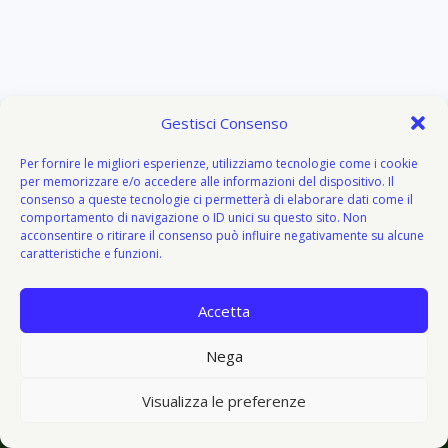
Gestisci Consenso
Per fornire le migliori esperienze, utilizziamo tecnologie come i cookie
per memorizzare e/o accedere alle informazioni del dispositivo. Il
consenso a queste tecnologie ci permetterà di elaborare dati come il
comportamento di navigazione o ID unici su questo sito. Non
acconsentire o ritirare il consenso può influire negativamente su alcune
caratteristiche e funzioni.
Accetta
About
Attivazione
Bacheca del donatore
Blog
Blog
Nega
© 2026 V I V O e V E G E T O - V&V - Tema WordPress di
Visualizza le preferenze
Kadence WP