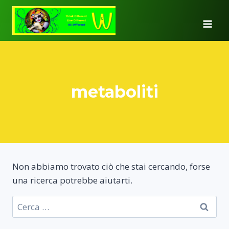
Salta
al
contenuto
metaboliti
Non abbiamo trovato ciò che stai cercando, forse
una ricerca potrebbe aiutarti.
Ricerca
per: