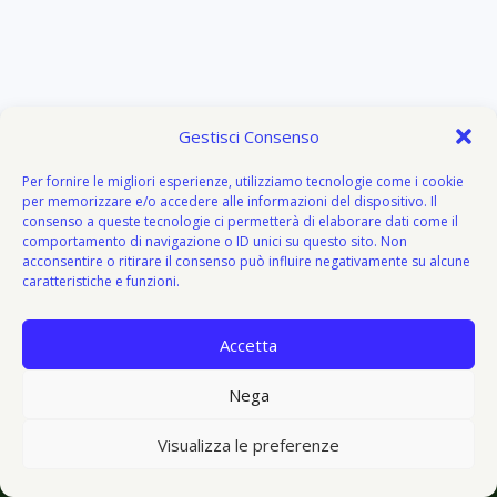
Gestisci Consenso
Per fornire le migliori esperienze, utilizziamo tecnologie come i cookie
per memorizzare e/o accedere alle informazioni del dispositivo. Il
consenso a queste tecnologie ci permetterà di elaborare dati come il
comportamento di navigazione o ID unici su questo sito. Non
acconsentire o ritirare il consenso può influire negativamente su alcune
caratteristiche e funzioni.
Accetta
About
Attivazione
Bacheca del donatore
Blog
Blog
Nega
© 2026 V I V O e V E G E T O - V&V - Tema WordPress di
Visualizza le preferenze
Kadence WP