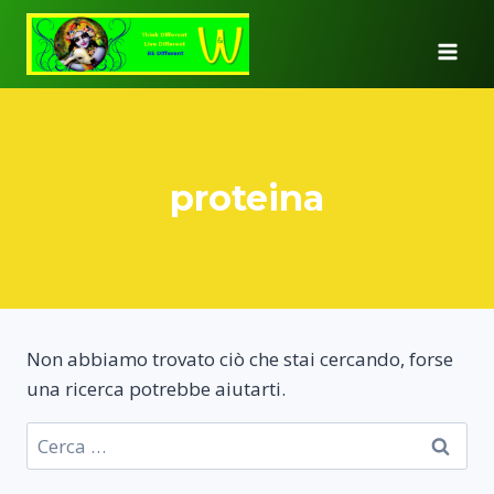
Salta
al
contenuto
proteina
Non abbiamo trovato ciò che stai cercando, forse
una ricerca potrebbe aiutarti.
Ricerca
per: