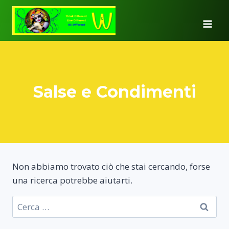
Salta
al
contenuto
Salse e Condimenti
Non abbiamo trovato ciò che stai cercando, forse
una ricerca potrebbe aiutarti.
Ricerca
per: