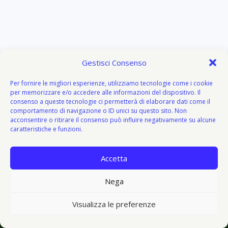
Gestisci Consenso
Per fornire le migliori esperienze, utilizziamo tecnologie come i cookie
per memorizzare e/o accedere alle informazioni del dispositivo. Il
consenso a queste tecnologie ci permetterà di elaborare dati come il
comportamento di navigazione o ID unici su questo sito. Non
acconsentire o ritirare il consenso può influire negativamente su alcune
caratteristiche e funzioni.
Accetta
About
Attivazione
Bacheca del donatore
Blog
Blog
Nega
© 2026 V I V O e V E G E T O - V&V - Tema WordPress di
Visualizza le preferenze
Kadence WP