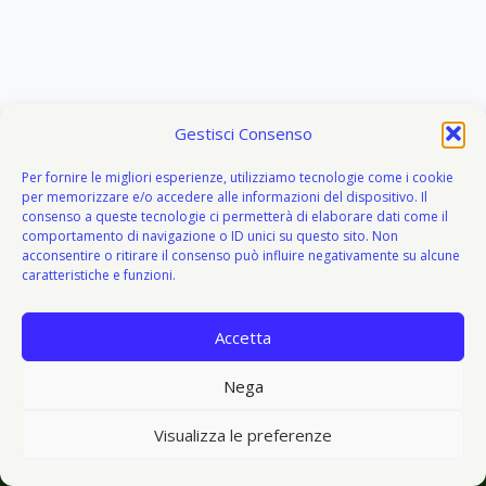
Gestisci Consenso
Per fornire le migliori esperienze, utilizziamo tecnologie come i cookie
per memorizzare e/o accedere alle informazioni del dispositivo. Il
consenso a queste tecnologie ci permetterà di elaborare dati come il
comportamento di navigazione o ID unici su questo sito. Non
acconsentire o ritirare il consenso può influire negativamente su alcune
caratteristiche e funzioni.
Accetta
About
Attivazione
Bacheca del donatore
Blog
Blog
Nega
© 2026 V I V O e V E G E T O - V&V - Tema WordPress di
Visualizza le preferenze
Kadence WP