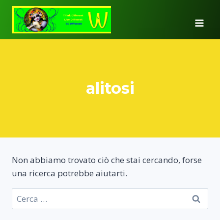
Salta
al
contenuto
alitosi
Non abbiamo trovato ciò che stai cercando, forse
una ricerca potrebbe aiutarti.
Ricerca
per: