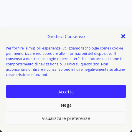
Gestisci Consenso
Per fornire le migliori esperienze, utilizziamo tecnologie come i cookie
per memorizzare e/o accedere alle informazioni del dispositivo. Il
consenso a queste tecnologie ci permetterà di elaborare dati come il
comportamento di navigazione o ID unici su questo sito. Non
acconsentire o ritirare il consenso può influire negativamente su alcune
caratteristiche e funzioni.
Accetta
About
Attivazione
Bacheca del donatore
Blog
Blog
Nega
© 2026 V I V O e V E G E T O - V&V - Tema WordPress di
Visualizza le preferenze
Kadence WP