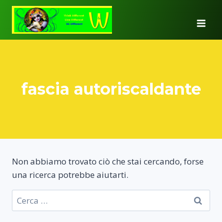
Salta
al
contenuto
fascia autoriscaldante
Non abbiamo trovato ciò che stai cercando, forse
una ricerca potrebbe aiutarti.
Ricerca
per: