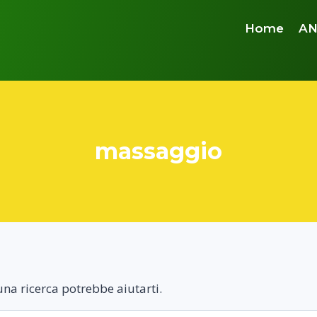
Home
AN
massaggio
na ricerca potrebbe aiutarti.