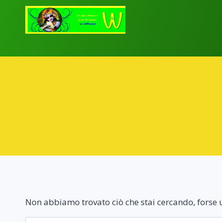
Salta
al
contenuto
Non abbiamo trovato ciò che stai cercando, forse u