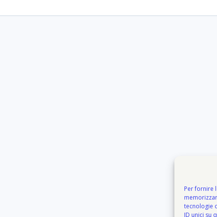
Per fornire 
memorizzare
tecnologie 
ID unici su 