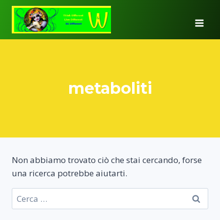
Salta
al
contenuto
metaboliti
Non abbiamo trovato ciò che stai cercando, forse
una ricerca potrebbe aiutarti.
Ricerca
per: