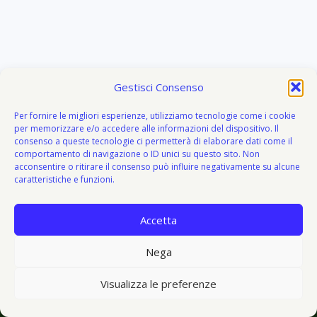
Gestisci Consenso
Per fornire le migliori esperienze, utilizziamo tecnologie come i cookie
per memorizzare e/o accedere alle informazioni del dispositivo. Il
consenso a queste tecnologie ci permetterà di elaborare dati come il
comportamento di navigazione o ID unici su questo sito. Non
acconsentire o ritirare il consenso può influire negativamente su alcune
caratteristiche e funzioni.
Accetta
About
Attivazione
Bacheca del donatore
Blog
Blog
Nega
© 2026 V I V O e V E G E T O - V&V - Tema WordPress di
Visualizza le preferenze
Kadence WP