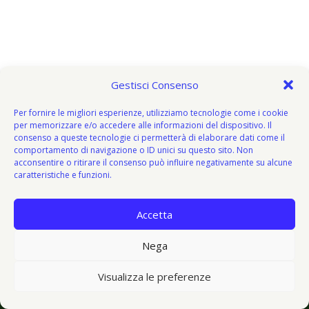
Gestisci Consenso
Per fornire le migliori esperienze, utilizziamo tecnologie come i cookie
per memorizzare e/o accedere alle informazioni del dispositivo. Il
consenso a queste tecnologie ci permetterà di elaborare dati come il
comportamento di navigazione o ID unici su questo sito. Non
acconsentire o ritirare il consenso può influire negativamente su alcune
caratteristiche e funzioni.
Accetta
About
Attivazione
Bacheca del donatore
Blog
Blog
Nega
© 2026 V I V O e V E G E T O - V&V - Tema WordPress di
Visualizza le preferenze
Kadence WP