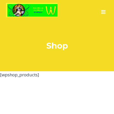
Salta
al
contenuto
Shop
[wpshop_products]