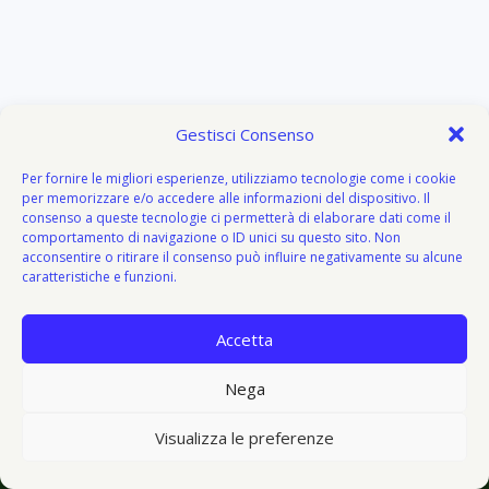
Gestisci Consenso
Per fornire le migliori esperienze, utilizziamo tecnologie come i cookie
per memorizzare e/o accedere alle informazioni del dispositivo. Il
consenso a queste tecnologie ci permetterà di elaborare dati come il
comportamento di navigazione o ID unici su questo sito. Non
acconsentire o ritirare il consenso può influire negativamente su alcune
caratteristiche e funzioni.
Accetta
About
Attivazione
Bacheca del donatore
Blog
Blog
Nega
© 2026 V I V O e V E G E T O - V&V - Tema WordPress di
Visualizza le preferenze
Kadence WP