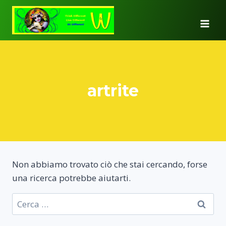
Salta
al
contenuto
artrite
Non abbiamo trovato ciò che stai cercando, forse
una ricerca potrebbe aiutarti.
Ricerca
per: