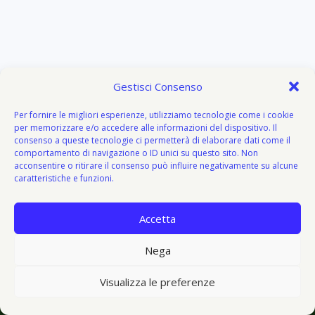
Gestisci Consenso
Per fornire le migliori esperienze, utilizziamo tecnologie come i cookie
per memorizzare e/o accedere alle informazioni del dispositivo. Il
consenso a queste tecnologie ci permetterà di elaborare dati come il
comportamento di navigazione o ID unici su questo sito. Non
acconsentire o ritirare il consenso può influire negativamente su alcune
caratteristiche e funzioni.
Accetta
About
Attivazione
Bacheca del donatore
Blog
Blog
Nega
© 2026 V I V O e V E G E T O - V&V - Tema WordPress di
Visualizza le preferenze
Kadence WP