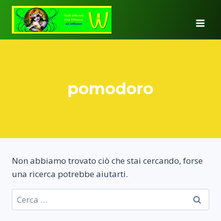
Salta
al
contenuto
pomodoro
Non abbiamo trovato ciò che stai cercando, forse
una ricerca potrebbe aiutarti.
Ricerca
per: